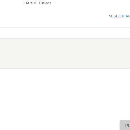
FM 96.8
-
128Kbps
SUGGEST A
P