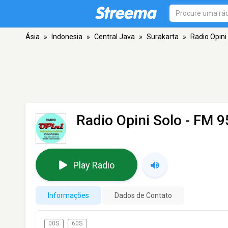
Ásia
»
Indonesia
»
Central Java
»
Surakarta
»
Radio Opini
Radio Opini Solo
- FM 95
Play Radio
Informações
Dados de Contato
00S
60S