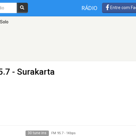
RÁDIO
Entre com Fa
 Solo
.7 - Surakarta
30 tune ins
FM 95.7
-
1Kbps