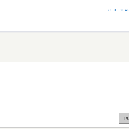
SUGGEST A
P