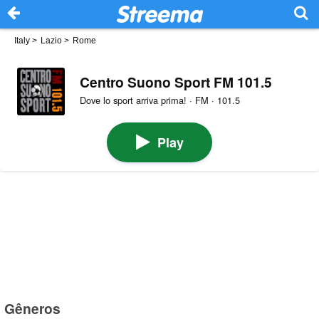
Italy
>
Lazio
>
Rome
Centro Suono Sport FM 101.5
Dove lo sport arriva prima! · FM · 101.5
Play
Gêneros