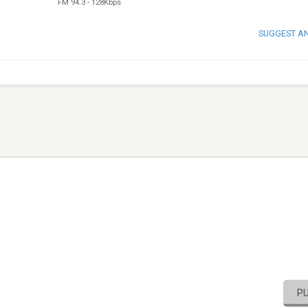
FM 94.3
-
128Kbps
SUGGEST A
P