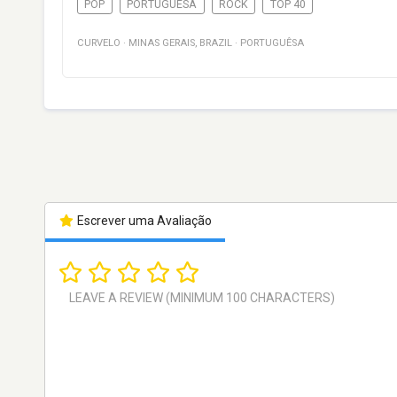
POP
PORTUGUÊSA
ROCK
TOP 40
CURVELO
·
MINAS GERAIS
,
BRAZIL
·
PORTUGUÊSA
Escrever uma Avaliação