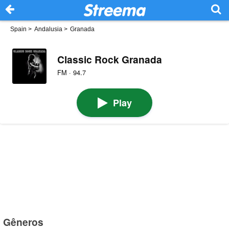
Spain
>
Andalusia
>
Granada
Classic Rock Granada
FM · 94.7
Play
Gêneros