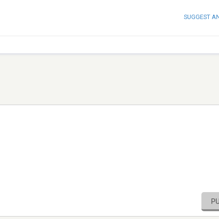
SUGGEST A
P