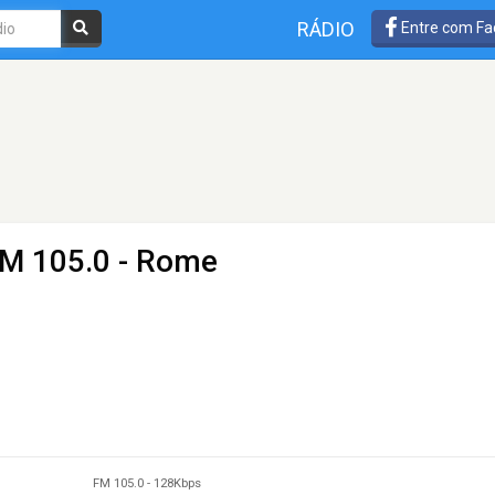
RÁDIO
Entre com Fa
FM 105.0 - Rome
FM 105.0
-
128Kbps