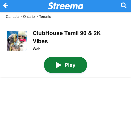
Canada
>
Ontario
>
Toronto
ClubHouse Tamil 90 & 2K
Vibes
Web
Play