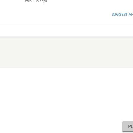
Web
-
127Kbps
SUGGEST A
P