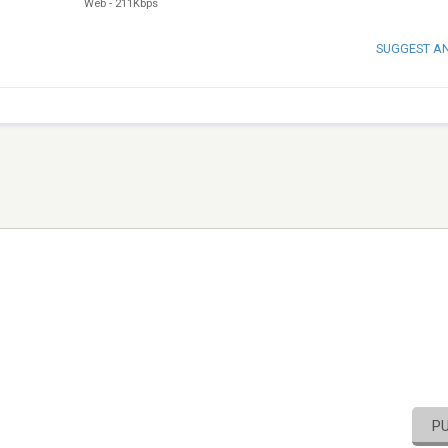
Web
-
211Kbps
SUGGEST A
P