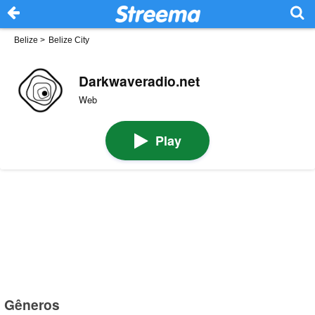
Belize
>
Belize City
Darkwaveradio.net
Web
Play
Gêneros