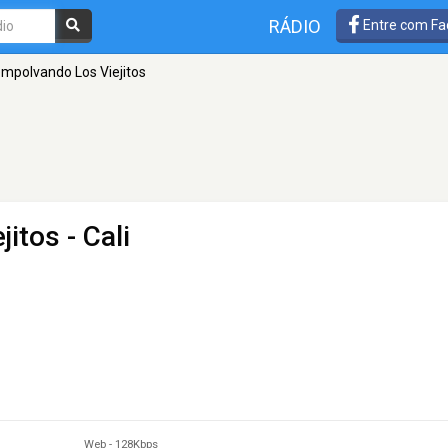
RÁDIO
Entre com Fa
mpolvando Los Viejitos
jitos
- Cali
Web
-
128Kbps