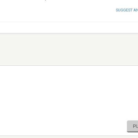
SUGGEST A
P