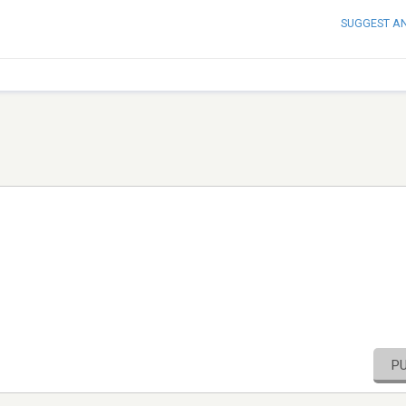
SUGGEST A
P