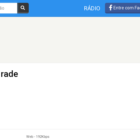
RÁDIO
Entre com Fa
grade
Web
-
192Kbps