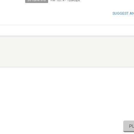
30 tune ins
FM 107.4
-
128Kbps
SUGGEST A
P