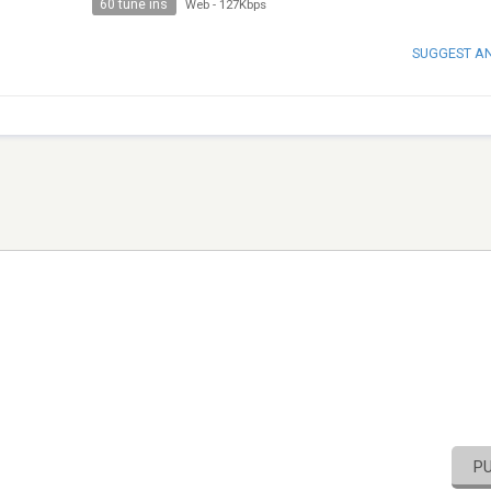
60 tune ins
Web
-
127Kbps
SUGGEST A
P