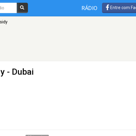
RÁDIO
Entre com Fa
sidy
dy
- Dubai