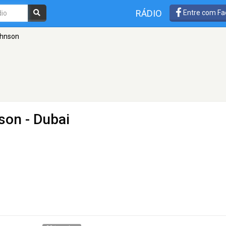
RÁDIO
Entre com Fa
ohnson
nson
- Dubai