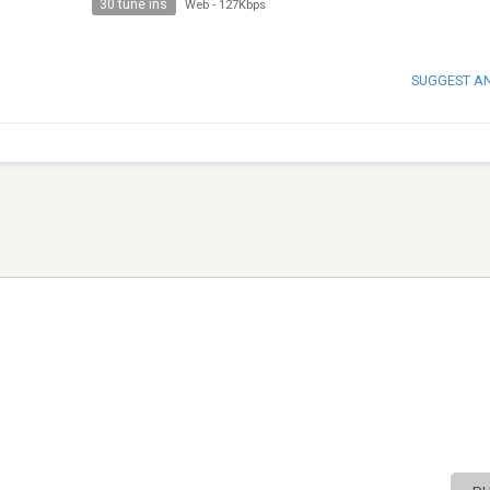
30 tune ins
Web
-
127Kbps
SUGGEST A