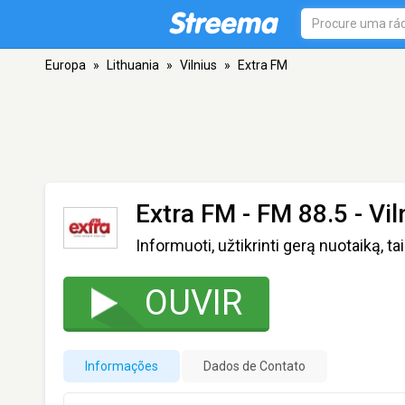
Europa
»
Lithuania
»
Vilnius
»
Extra FM
Extra FM
- FM 88.5 - Vil
Informuoti, užtikrinti gerą nuotaiką, t
OUVIR
Informações
Dados de Contato