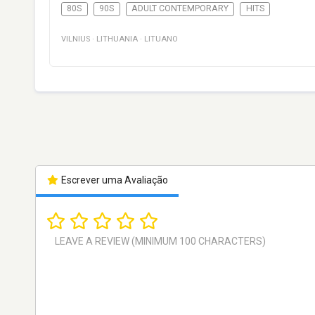
80S
90S
ADULT CONTEMPORARY
HITS
VILNIUS
·
LITHUANIA
·
LITUANO
Escrever uma Avaliação