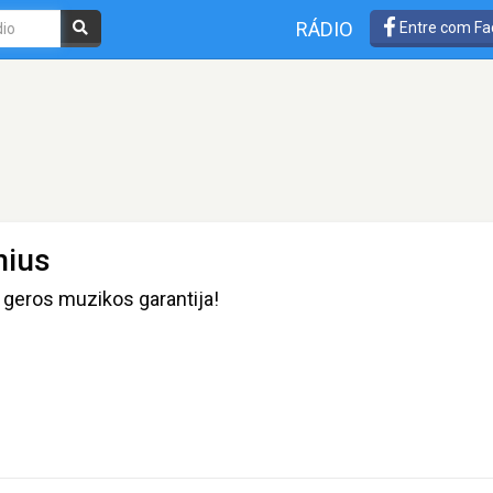
RÁDIO
Entre com Fa
nius
ai geros muzikos garantija!