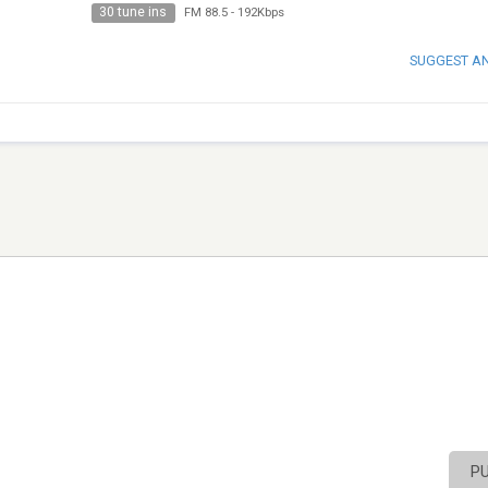
30 tune ins
FM 88.5
-
192Kbps
SUGGEST A
P