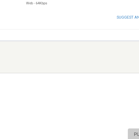
Web
-
64Kbps
SUGGEST A
P