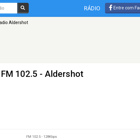
RÁDIO
Entre com Fa
adio Aldershot
 FM 102.5 - Aldershot
FM 102.5
-
128Kbps