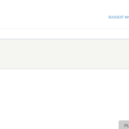
SUGGEST A
P