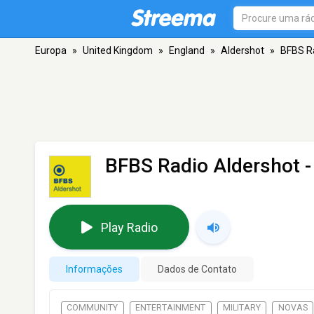
Europa
»
United Kingdom
»
England
»
Aldershot
»
BFBS R
BFBS Radio Aldershot
-
Play Radio
Informações
Dados de Contato
COMMUNITY
ENTERTAINMENT
MILITARY
NOVAS