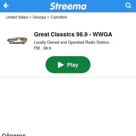
United States
>
Georgia
>
Carrollton
Great Classics 98.9 - WWGA
Locally Owned and Operated Radio Station. ·
FM · 98.9
Play
Gêneros