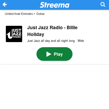
United Arab Emirates
>
Dubai
Just Jazz Radio - Billie
Holiday
Just Jazz all day and all night long · Web
Play