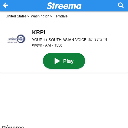
United States
>
Washington
>
Ferndale
KRPI
YOUR #1 SOUTH ASIAN VOICE ਹੱਕ ਤੇ ਸੱਚ ਦੀ
ਆਵਾਜ਼ · AM · 1550
Play
Gêneros