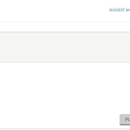
SUGGEST A
P