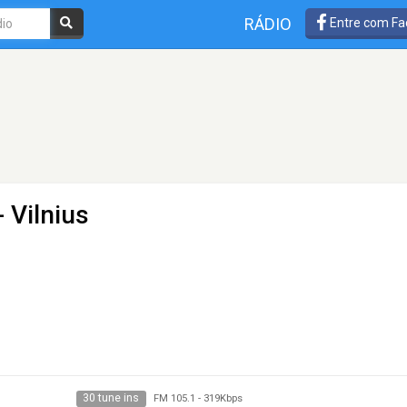
RÁDIO
Entre com Fa
 Vilnius
30 tune ins
FM 105.1
-
319Kbps