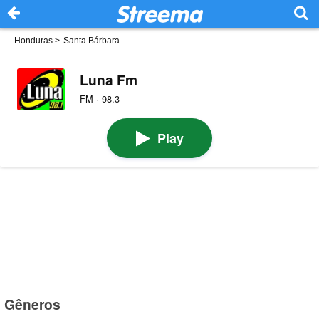
Honduras
>
Santa Bárbara
Luna Fm
FM · 98.3
Play
Gêneros