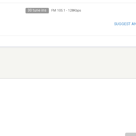
30 tune ins
FM 105.1
-
128Kbps
SUGGEST A