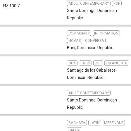
ADULT CONTEMPORARY
POP
FM 100.7
Santo Domingo
,
Dominican
Republic
COMMUNITY
INFORMATION
NOVAS
CONVERSA
Baní
,
Dominican Republic
HITS
LATIN
POP
ESPANHOLA
Santiago de los Caballeros
,
Dominican Republic
ADULT CONTEMPORARY
Santo Domingo
,
Dominican
Republic
BACHATA
LATIN
MERENGUE
SALSA