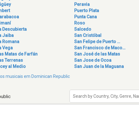
igüey
Peravia
mbert
Puerto Plata
arabacoa
Punta Cana
imaní
Roso
a Descubierta
Salcedo
a Jaiba
San Cristóbal
a Romana
San Felipe de Puerto …
a Vega
San Francisco de Maco…
as Matas de Farfán
San José de las Matas
as Terrenas
San Jose de Ocoa
icey al Medio
San Juan de la Maguana
eros musicais em Dominican Republic
ublic