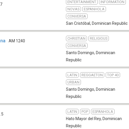
ENTERTAINMENT
INFORMATION
.7
NOVAS
ESPANHOLA
CONVERSA
San Cristóbal
,
Dominican Republic
CHRISTIAN
RELIGIOUS
ana
AM 1240
CONVERSA
Santo Domingo
,
Dominican
Republic
LATIN
REGGAETON
TOP 40
URBAN
Santo Domingo
,
Dominican
Republic
LATIN
POP
ESPANHOLA
.5
Hato Mayor del Rey
,
Dominican
Republic