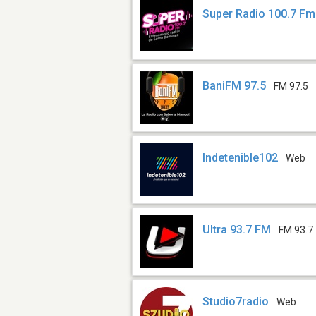
Super Radio 100.7 Fm
BaniFM 97.5
FM 97.5
Indetenible102
Web
Ultra 93.7 FM
FM 93.7
Studio7radio
Web