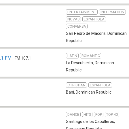
ENTERTAINMENT
INFORMATION
NOVAS
ESPANHOLA
CONVERSA
San Pedro de Macorís
,
Dominican
Republic
LATIN
ROMANTIC
.1 FM
FM 107.1
La Descubierta
,
Dominican
Republic
CHRISTIAN
ESPANHOLA
Baní
,
Dominican Republic
DANCE
HITS
POP
TOP 40
Santiago de los Caballeros
,
Dominican Republic