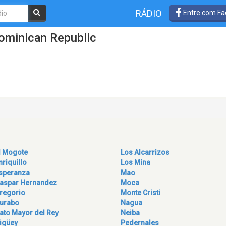
RÁDIO
Entre com Fa
ominican Republic
l Mogote
Los Alcarrizos
nriquillo
Los Mina
speranza
Mao
aspar Hernandez
Moca
regorio
Monte Cristi
urabo
Nagua
ato Mayor del Rey
Neiba
igüey
Pedernales