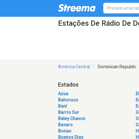
Estações De Rádio De D
América Central
Dominican Republic
Estados
Azua
E
Bahoruco
E
Baní
E
Barrio Sur
G
Batey Chavon
G
Bavaro
G
Bonao
H
Buenos Dias
H