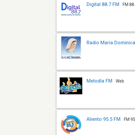
Digital 88.7 FM
FM 88
Radio Maria Dominic
Melodía FM
Web
Aliento 95.5 FM
FM 95