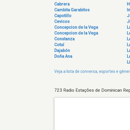
Cabrera
H
Cambita Garabitos
I
Capotillo
J
Cevicos
J
Concepcion de la Vega
L
Concepcion de la Vega
L
Constanza
L
Cotuí
L
Dajabón
L
Doña Ana
L
L
Veja a lista de conversa, esportes e gên
723 Radio Estações de Dominican Rep