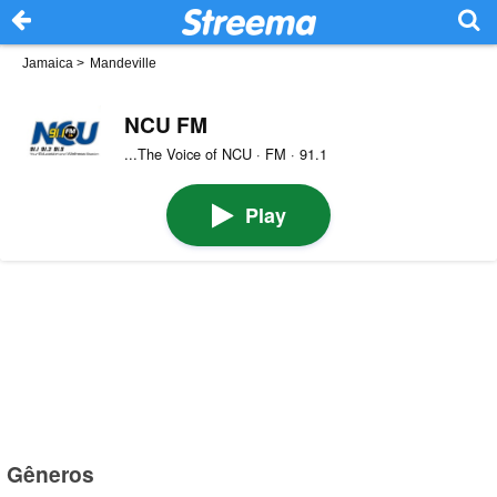
Jamaica
>
Mandeville
NCU FM
...The Voice of NCU · FM · 91.1
Play
Gêneros