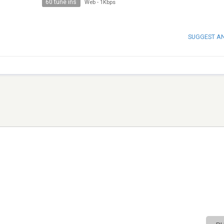
60 tune ins
Web
-
1Kbps
SUGGEST A