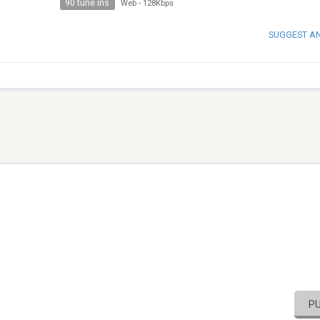
90 tune ins
Web
-
128Kbps
SUGGEST A
P