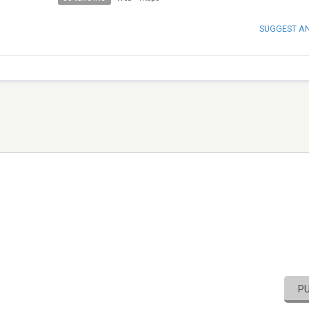
SUGGEST A
P