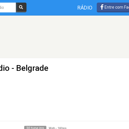
RÁDIO
Entre com Fa
dio
- Belgrade
30 tune ins
Web
-
1Kbps