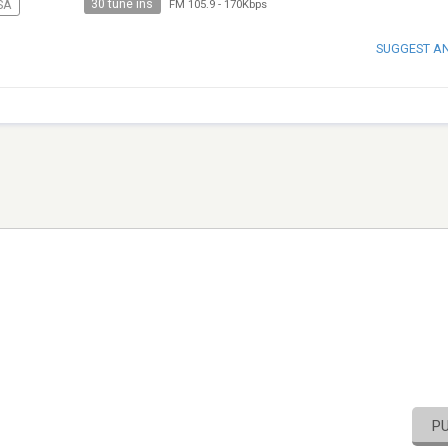
30 tune ins
SA
FM 105.9
-
170Kbps
SUGGEST A
P