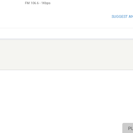
FM 106.6
-
1Kbps
SUGGEST A
P