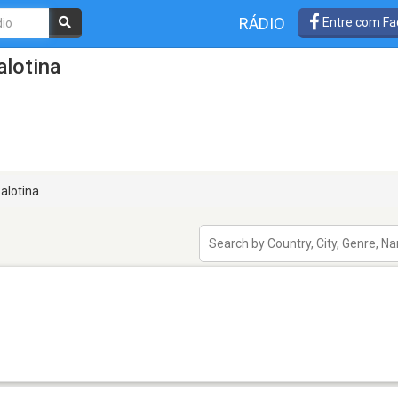
RÁDIO
Entre com Fa
lotina
alotina