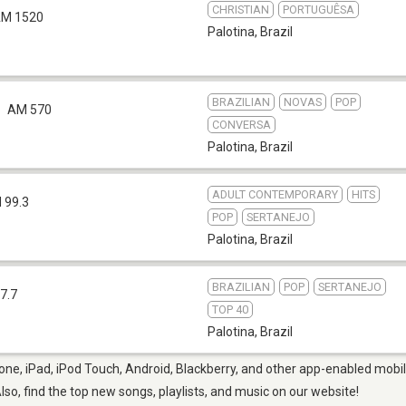
CHRISTIAN
PORTUGUÊSA
M 1520
Palotina
,
Brazil
BRAZILIAN
NOVAS
POP
AM 570
CONVERSA
Palotina
,
Brazil
ADULT CONTEMPORARY
HITS
 99.3
POP
SERTANEJO
Palotina
,
Brazil
BRAZILIAN
POP
SERTANEJO
7.7
TOP 40
Palotina
,
Brazil
one, iPad, iPod Touch, Android, Blackberry, and other app-enabled mobil
Also, find the top new songs, playlists, and music on our website!