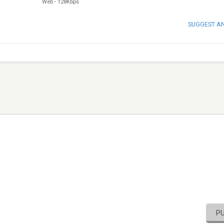
Web
-
128Kbps
SUGGEST A
P