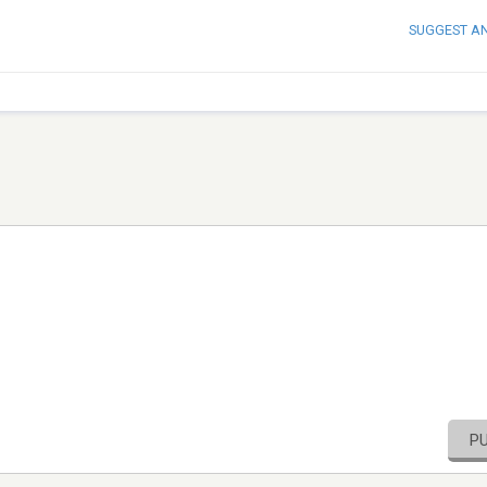
SUGGEST A
P