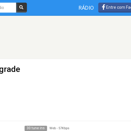
RÁDIO
Entre com Fa
lgrade
30 tune ins
Web
-
57Kbps