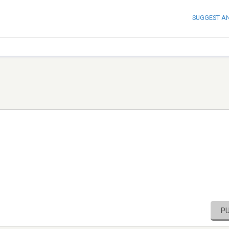
SUGGEST A
P