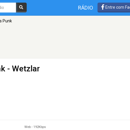
RÁDIO
Entre com Fa
s Punk
nk
- Wetzlar
Web
-
192Kbps