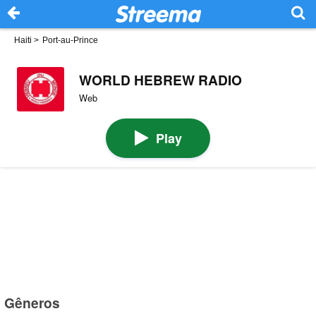
Haiti
>
Port-au-Prince
WORLD HEBREW RADIO
Web
Play
Gêneros