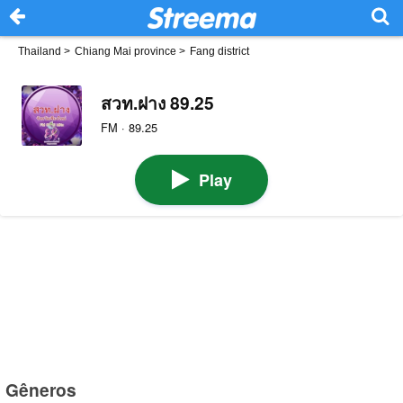
Thailand
>
Chiang Mai province
>
Fang district
สวท.ฝาง 89.25
FM · 89.25
Play
Gêneros