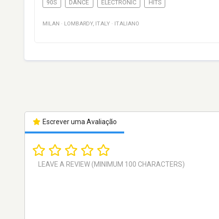
90S
DANCE
ELECTRONIC
HITS
MILAN
·
LOMBARDY
,
ITALY
·
ITALIANO
Escrever uma Avaliação