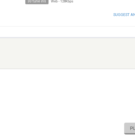
30 tune ins
Web
-
128Kbps
SUGGEST A
P