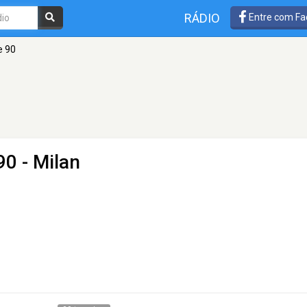
RÁDIO
Entre com Fa
e 90
90
- Milan