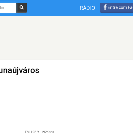
RÁDIO
Entre com Fa
unaújváros
FM 102.9
-
192Kbps