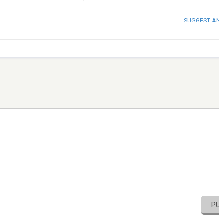
SUGGEST A
P