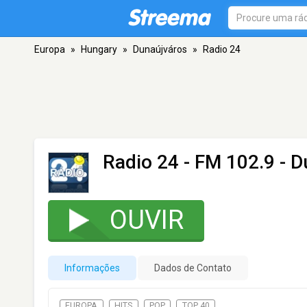
Europa
»
Hungary
»
Dunaújváros
»
Radio 24
Radio 24
- FM 102.9 - D
OUVIR
Informações
Dados de Contato
EUROPA
HITS
POP
TOP 40