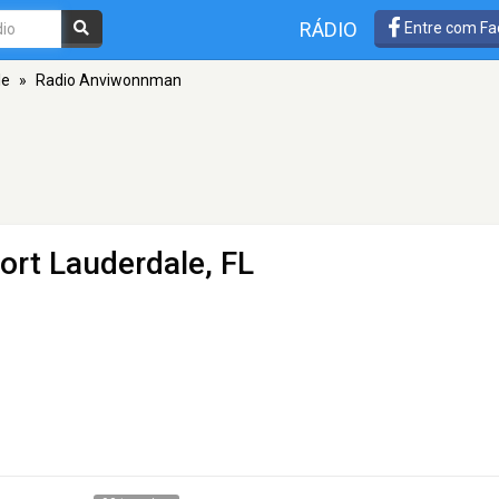
RÁDIO
Entre com Fa
le
»
Radio Anviwonnman
ort Lauderdale, FL