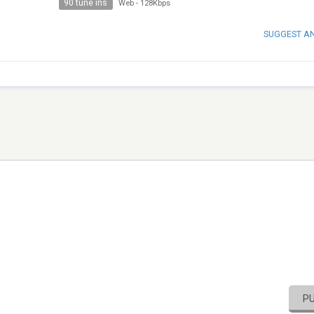
90 tune ins
Web
-
128Kbps
SUGGEST A
P