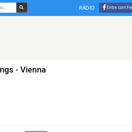
RÁDIO
Entre com Fa
ongs
- Vienna