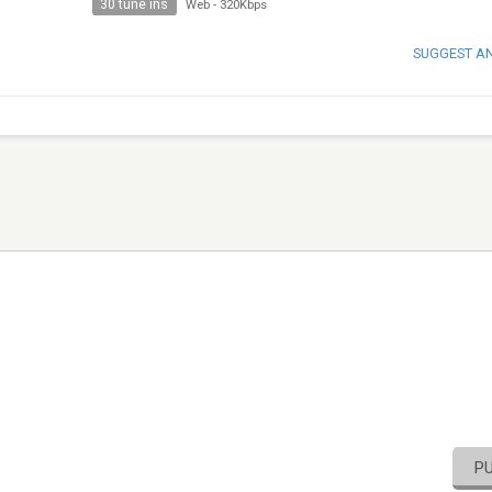
30 tune ins
Web
-
320Kbps
SUGGEST A
P