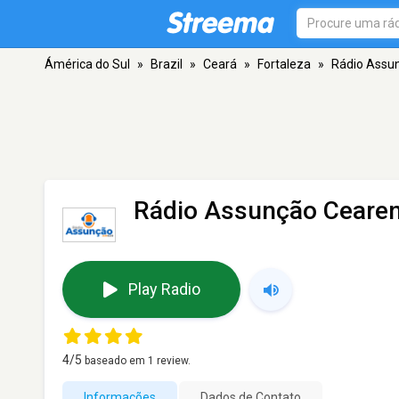
Ámérica do Sul
»
Brazil
»
Ceará
»
Fortaleza
»
Rádio Assu
Rádio Assunção Ceare
Play Radio
4
/5
baseado em
1
review.
Informações
Dados de Contato