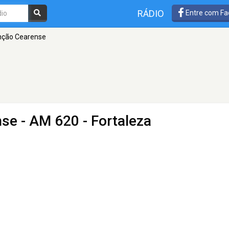
RÁDIO
Entre com Fa
nção Cearense
nse
- AM 620 - Fortaleza