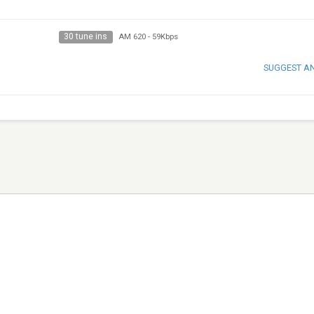
30 tune ins
AM 620
-
59Kbps
SUGGEST A