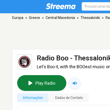
Europa
»
Greece
»
Central Macedonia
»
Thessaloniki
»
Ra
Radio Boo
- Thessaloni
Let's Boo it, with the BOOest music on
Play Radio
Informações
Dados de Contato