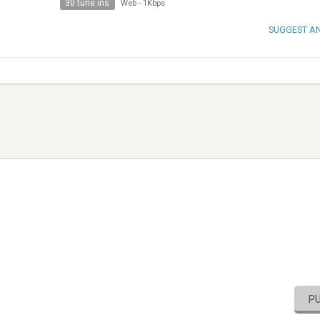
30 tune ins
Web
-
1Kbps
SUGGEST A
P