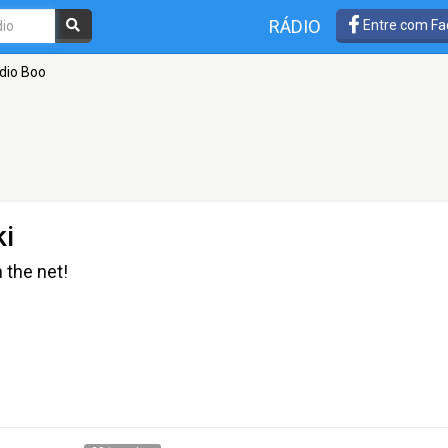
RÁDIO
Entre com Fa
dio Boo
ki
 the net!