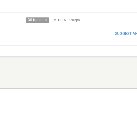
30 tune ins
FM 101.5
-
68Kbps
SUGGEST A