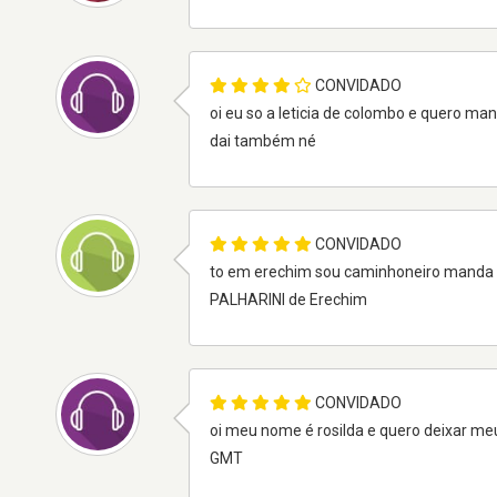
CONVIDADO
oi eu so a leticia de colombo e quero ma
dai também né
CONVIDADO
to em erechim sou caminhoneiro manda
PALHARINI de Erechim
CONVIDADO
oi meu nome é rosilda e quero deixar m
GMT