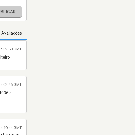
UBLICAR
s Avaliações
às 02:50 GMT
teiro
às 02:46 GMT
4036 e
às 10:44 GMT