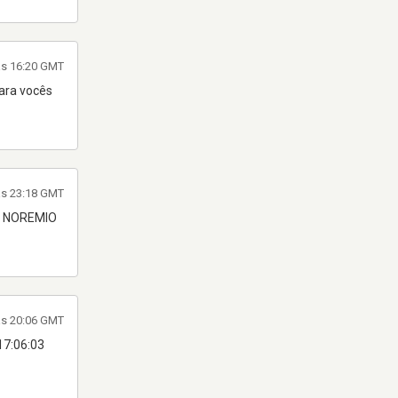
às 16:20 GMT
para vocês
às 23:18 GMT
LO NOREMIO
às 20:06 GMT
17:06:03