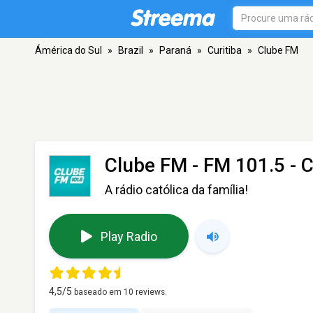
Ámérica do Sul
»
Brazil
»
Paraná
»
Curitiba
»
Clube FM
Clube FM
- FM 101.5 - C
A rádio católica da família!
Play Radio
4,5
/5
baseado em
10
reviews.