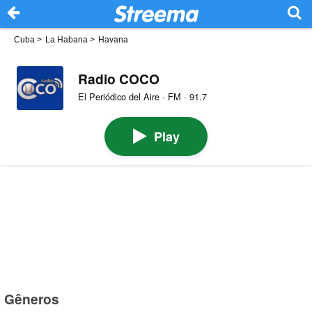
Cuba
>
La Habana
>
Havana
Radio COCO
El Periódico del Aire · FM · 91.7
Play
Gêneros