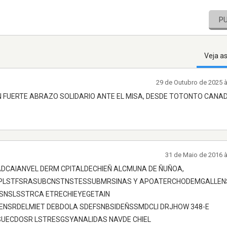
P
Veja a
29 de Outubro de 2025 
FUERTE ABRAZO SOLIDARIO ANTE EL MISA, DESDE TOTONTO CANAD
31 de Maio de 2016 
DCAIANVEL DERM CPITALDECHIEÑ ALCMUNA DE ÑUÑOA,
TPLSTFSRASUBCNSTNSTESSUBMRSINAS Y APOATERCHODEMGALLEN
SNSLSSTRCA ETRECHIEYEGETAIN
SRDELMIET DEBDOLA SDEFSNBSIDEÑSSMDCLI DRJHOW 348-E
UECDOSR LSTRESGSYANALIDAS NAVDE CHIEL