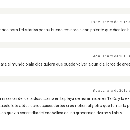
18 de Janeiro de 2015 
rida para felicitarlos por su buena emisora sigan palente que dios los 
9 de Janeiro de 2015 
ara el mundo ojala dios quiera que pueda volver algun dia. jorge de arg
8 de Janeiro de 2015 
 la invasion de los laidoso,como en la playa de noramndai en 1945, y lo ex
stasolofete atdoslosnoespisesdertco creo notien ally otra que tomar la 
co quev a consitirlkadefenabellica de isri granamigo deiran y liabi y