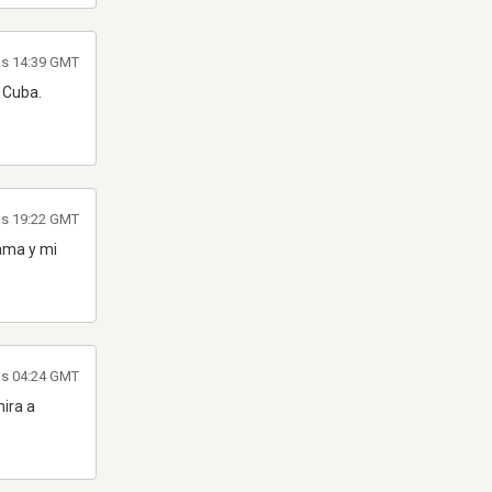
às 14:39 GMT
 Cuba.
às 19:22 GMT
mama y mi
às 04:24 GMT
ira a