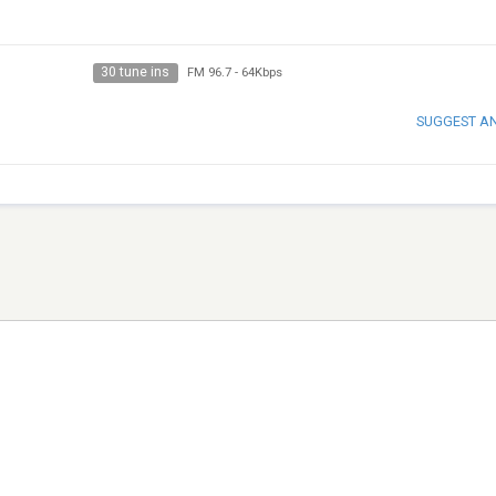
30 tune ins
FM 96.7
-
64Kbps
SUGGEST A