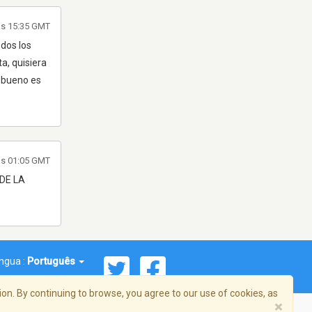
às 15:35 GMT
odos los
a, quisiera
a bueno es
 às 01:05 GMT
DE LA
íngua :
Português
on. By continuing to browse, you agree to our use of cookies, as
×
reema, Inc. Todos os direitos reservados