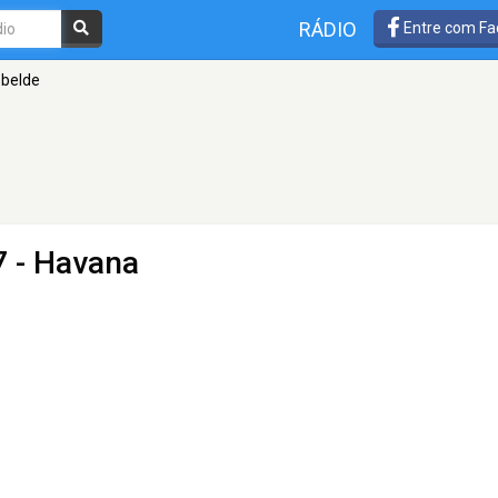
RÁDIO
Entre com Fa
ebelde
7 - Havana