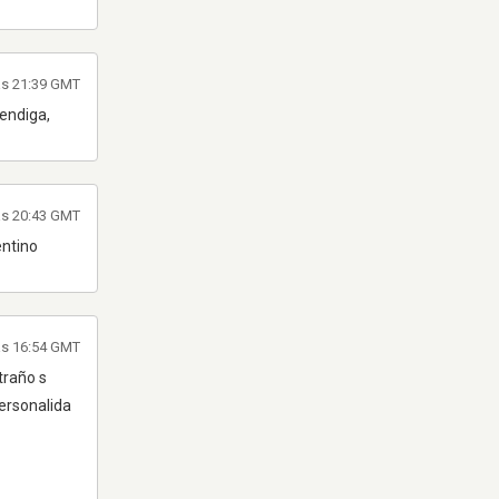
às 21:39 GMT
bendiga,
às 20:43 GMT
entino
às 16:54 GMT
traño s
personalida