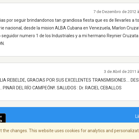
7 de Dezembro de 2012 
as por seguir brindandonos tan grandiosa fiesta que es de llevarles a t
rie nacional, desde la mision ALBA Cubana en Venezuela, Marlon Cruzat
o seguidor numero 1 de los Industriales y a mi hermano Reynier Cruzat
ON.
3 de Abril de 2011
A REBELDE, GRACIAS POR SUS EXCELENTES TRANSMISIONES.... DES
 PINAR DEL RÍO CAMPEÓN!!. SALUDOS : Dr. RACIEL CEBALLOS
L
 the changes. This website uses cookies for analytics and personalizati
dade
/
Copyright Policy
/
AdChoices
© 2026 St