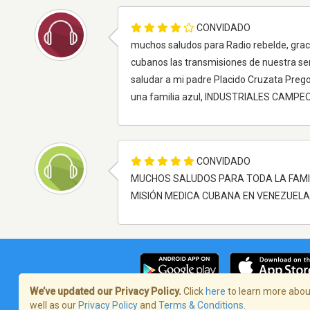
CONVIDADO
muchos saludos para Radio rebelde, graci
cubanos las transmisiones de nuestra se
saludar a mi padre Placido Cruzata Preg
una familia azul, INDUSTRIALES CAMPE
CONVIDADO
MUCHOS SALUDOS PARA TODA LA FAMILI
MISIÓN MEDICA CUBANA EN VENEZUELA..
We’ve updated our Privacy Policy.
Click
here
to learn more about
well as our
Privacy Policy
and
Terms & Conditions
.
Termos de Serviço
/
Política de privaci