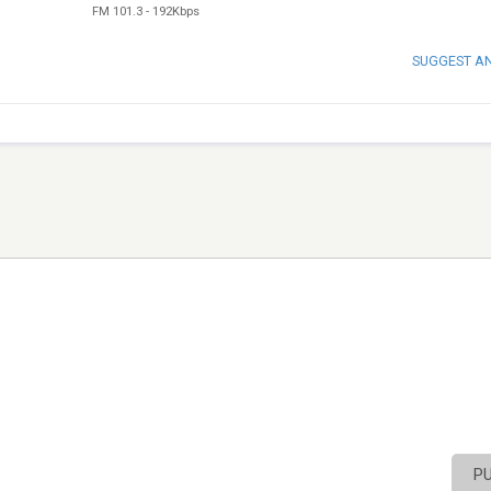
FM 101.3
-
192Kbps
SUGGEST A
P