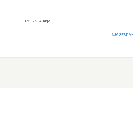
FM 92.5
-
46Kbps
SUGGEST A