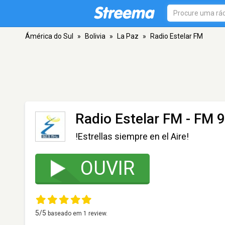
Ámérica do Sul
»
Bolivia
»
La Paz
»
Radio Estelar FM
Radio Estelar FM
- FM 9
!Estrellas siempre en el Aire!
OUVIR
5
/5
baseado em
1
review.