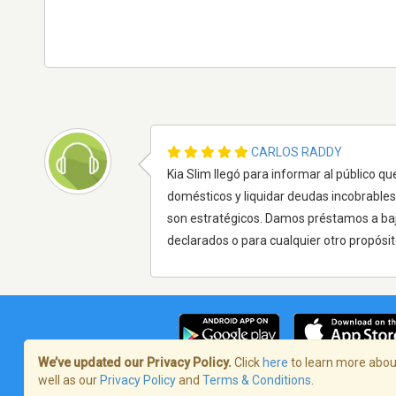
CARLOS RADDY
Kia Slim llegó para informar al público 
domésticos y liquidar deudas incobrables
son estratégicos. Damos préstamos a bajo
declarados o para cualquier otro propósi
We’ve updated our Privacy Policy.
Click
here
to learn more about
well as our
Privacy Policy
and
Terms & Conditions
.
Termos de Serviço
/
Política de privaci