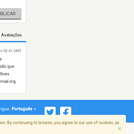
UBLICAR
s Avaliações
às 02:41 GMT
s
ollo que
fines
umail.org
íngua :
Português
on. By continuing to browse, you agree to our use of cookies, as
×
reema, Inc. Todos os direitos reservados