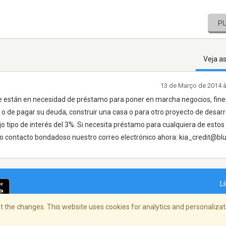
P
Veja a
13 de Março de 2014 
que están en necesidad de préstamo para poner en marcha negocios, fine
 o de pagar su deuda, construir una casa o para otro proyecto de desarr
 tipo de interés del 3%. Si necesita préstamo para cualquiera de estos 
to contacto bondadoso nuestro correo electrónico ahora: kia_credit@bl
L
 the changes. This website uses cookies for analytics and personalizati
dade
/
Copyright Policy
/
AdChoices
© 2026 St