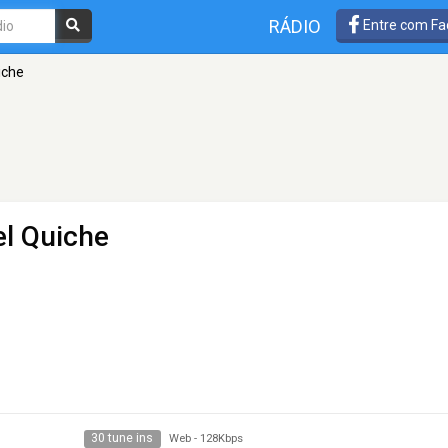
RÁDIO
Entre com Fa
iche
el Quiche
30 tune ins
Web
-
128Kbps