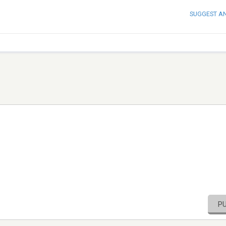
SUGGEST A
P