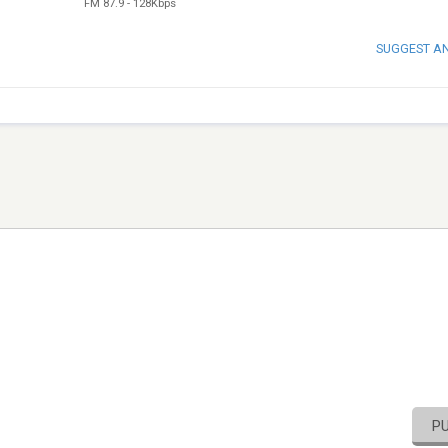
FM 87.9
-
128Kbps
SUGGEST A
P